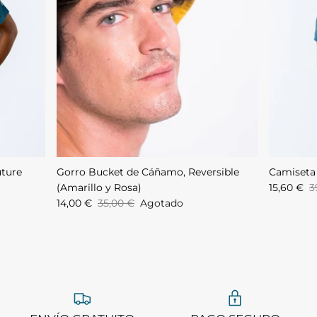
ture
Gorro Bucket de Cáñamo, Reversible
Camiseta
(Amarillo y Rosa)
15,60 €
3
14,00 €
35,00 €
Agotado