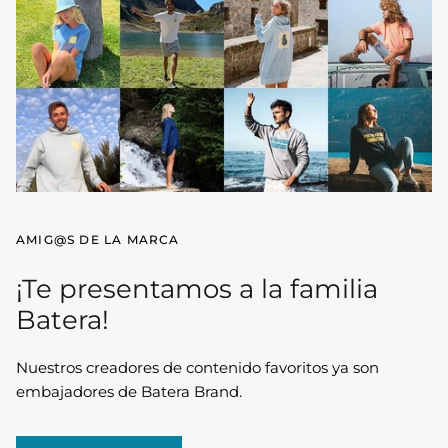
Prendas de punto
AMIG@S DE LA MARCA
¡Te presentamos a la familia
Batera!
Nuestros creadores de contenido favoritos ya son
embajadores de Batera Brand.
Sudaderas