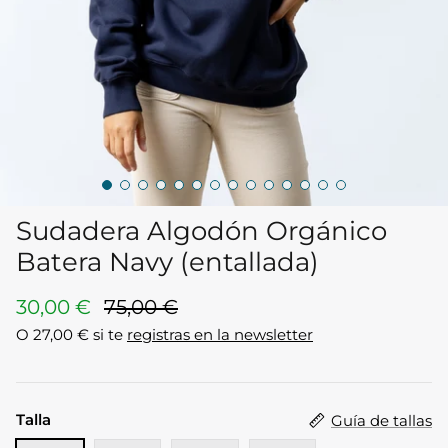
Best sellers
Algodón Orgánico
Sudadera Algodón Orgánico
Batera Navy (entallada)
30,00 €
75,00 €
O
27,00 €
si te
registras en la newsletter
Talla
Guía de tallas
Pantalones
Algodón Reciclado