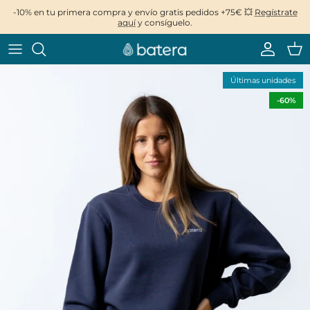
Ir
-10% en tu primera compra y envío gratis pedidos +75€ 💥
Regístrate
aquí
y consíguelo.
al
contenido
Últimas unidades
-60%
AW25 - Forever Young
AW25 - Forever Young