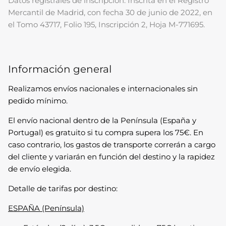
Datos registrales de inscripción: Inscrita en el Registro
Mercantil de Madrid, con fecha 30 de junio de 2022, en
el Tomo 43717, Folio 195, Inscripción 2, Hoja M-771695.
Información general
Best sellers
Algodón Orgánico
Realizamos envíos nacionales e internacionales sin
pedido mínimo.
El envío nacional dentro de la Península (España y
Portugal) es gratuito si tu compra supera los 75€. En
caso contrario, los gastos de transporte correrán a cargo
del cliente y variarán en función del destino y la rapidez
de envío elegida.
Detalle de tarifas por destino:
ESPAÑA (Península)
Pantalones
Algodón Reciclado