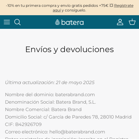
Ir
-10% en tu primera compra y envío gratis pedidos +75€ 💥
Regístrate
aquí
y consíguelo.
al
contenido
Envíos y devoluciones
Última actualización: 21 de mayo 2025
Nombre del dominio: baterabrand.com
AW25 - Forever Young
AW25 - Forever Young
Denominación Social: Batera Brand, S.L.
Nombre Comercial: Batera Brand
Domicilio Social: c/ García de Paredes 78, 28010 Madrid
CIF: B42926709
Correo electrónico: hello@baterabrand.com